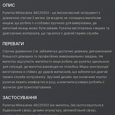
ОПИС
Рулетка Milwaukee 48225502 - це високоякісний інструмент з
довжиною стрічки 2 метри. Ця модель не оснащена магнітним
кінцем, що робить її особливо зручною для вимірювань, де
магнітний кінець може бути зайвим. Рулетка виготовлена з міцних та
довговічних матеріалів, що гарантує її довгий термін служби.
ПЕРЕВАГИ
Стрічка довжиною 2 м: забезпечує достатню довжину для виконання
більшості домашніх та професійних вимірювальних завдань. Не
магнітна: відсутність магнітного кінця робить цю рулетку ідеальною
для ситуацій, де магнітна взаємодія не потрібна. Міцна конструкція:
виготовлена зі стійких до ударів матеріалів, що забезпечує довгий
термін служби інструменту. Зручний дизайн: ергономічний корпус
рулетки лежить комфортно в руці, а компактні розміри роблять її
зручною для транспортування.
ЗАСТОСУВАННЯ
Рулетка Milwaukee 48225502 (не магнітна, 2м) застосовується в
будівельній сфері, дизайні інтрер'єру, автомобільній сфері,