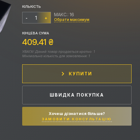
КІЛЬКІСТЬ
МАКС.: 16
-
+
Обрати максимум
КІНЦЕВА СУМА
409.41
₴
УВАГА! Даний товар продається кратно: 1
Мінімальна кількість для замовлення: 1
КУПИТИ
ШВИДКА ПОКУПКА
Хочеш дізнатися більше?
ЗАМОВИТИ КОНСУЛЬТАЦІЮ