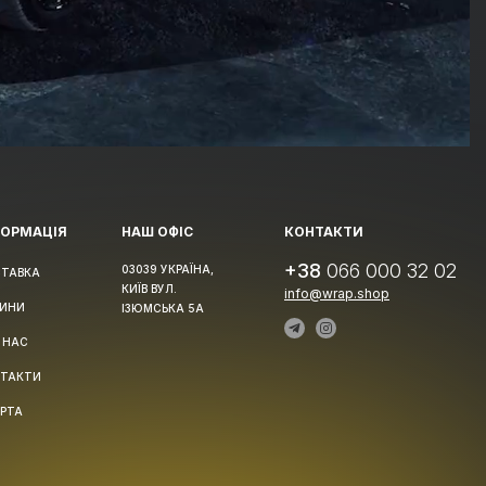
ФОРМАЦІЯ
НАШ ОФІС
КОНТАКТИ
+38
066 000 32 02
03039 УКРАЇНА,
ТАВКА
КИЇВ ВУЛ.
info@wrap.shop
ИНИ
ІЗЮМСЬКА 5А
 НАС
ТАКТИ
РТА