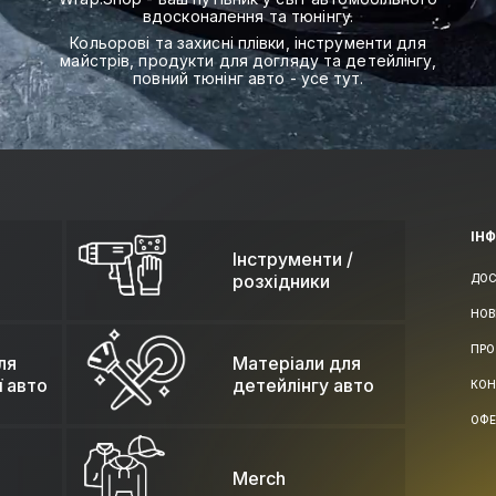
вдосконалення та тюнінгу.
Кольорові та захисні плівки, інструменти для
майстрів, продукти для догляду та детейлінгу,
повний тюнінг авто - усе тут.
ІН
Інструменти /
розхідники
ДОС
НОВ
ПРО
ля
Матеріали для
ї авто
детейлінгу авто
КОН
ОФЕ
Merch