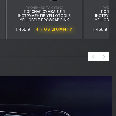
РУКАВИЧКИ ТА СУМКИ
РУКАВИ
ПОЯСНАЯ СУМКА ДЛЯ
ПОЯСНА
ІНСТРУМЕНТІВ YELLOTOOLS
ІНСТРУМЕН
YELLOBELT PROWRAP PINK
YELLOBELT
1,456 ₴
1,456 ₴
ПОВІДОМИТИ