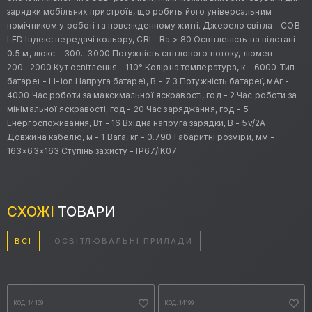
зарядки мобільних пристроїв, що робить його універсальним
помічником у роботі та повсякденному житті. Джерело світла - COB
LED Індекс передачі кольору, CRI - Ra > 80 Освітленість на відстані
0.5 м, люкс - 300...3000 Потужність світлового потоку, люмен -
200...2000 Кут освітлення - 110° Колірна температура, к - 6000 Тип
батареї - Li-ion Напруга батареї, В - 7.3 Потужність батареї, мАг -
4000 Час роботи за максимальної яскравості, год - 2 Час роботи за
мінімальної яскравості, год - 20 Час заряджання, год - 5
Енергоспоживання, Вт - 16 Вхідна напруга зарядки, В - 5v/2A
Довжина кабелю, м - 1 Вага, кг - 0.790 Габаритні розміри, мм -
163×63×163 Ступінь захисту - IP67/IK07
СХОЖІ
ТОВАРИ
ВСІ
ОСВІТЛЮВАЛЬНІ ПРИЛАДИ
КОД: 14169
КОД: 14199