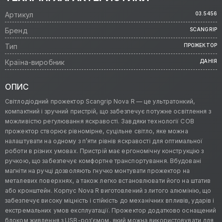
Артикул
03.5456
Бренд
SCANGRIP
Тип
ПРОЖЕКТОР
Країна-виробник
ДАНІЯ
ОПИС
Світлодіодний прожектор Scangrip Nova R — це ультратонкий,
компактний і зручний пристрій, що забезпечує потужне освітлення з
можливістю регулювання яскравості. Завдяки технології COB
прожектор створює рівномірне, суцільне світло, яке можна
налаштувати на одному з п’яти рівнів яскравості для оптимальної
роботи в різних умовах. Пристрій має ергономічну конструкцію з
ручкою, що забезпечує комфортне транспортування. Вбудовані
магніти на ручці дозволяють гнучко монтувати прожектор на
металевих поверхнях, а також легко встановлювати його на штатив
або кронштейн. Корпус Nova R виготовлений з литого алюмінію, що
забезпечує високу міцність і стійкість до механічних впливів, ударів і
екстремальних умов експлуатації. Прожектор додатково оснащений
блоком живлення з USB-роз'ємом, який можна використовувати для