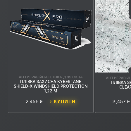
АНТИГРАВІЙНА ПЛІВКА ДЛЯ СКЛА
АНТИГРАВІЙ
ПЛІВКА ЗАХИСНА KYBERTANE
ПЛІВКА 
SHIELD-X WINDSHIELD PROTECTION
CLEAR
1,22 М
2,456 ₴
3,457 ₴
КУПИТИ