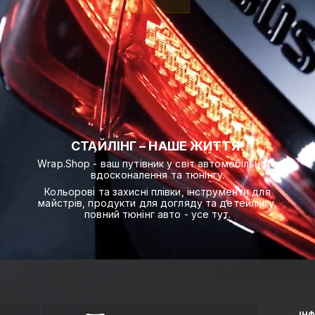
СТАЙЛІНГ – НАШЕ ЖИТТЯ!
Wrap.Shop - ваш путівник у світ автомобільного
вдосконалення та тюнінгу.
Кольорові та захисні плівки, інструменти для
майстрів, продукти для догляду та детейлінгу,
повний тюнінг авто - усе тут.
ІН