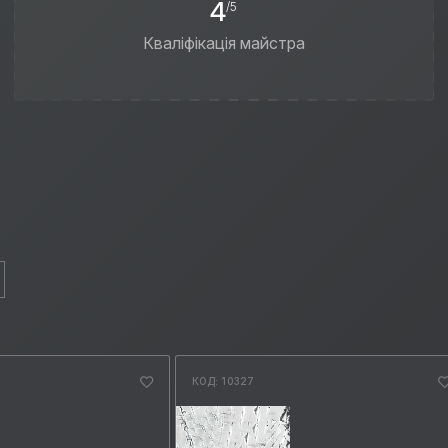
4
/5
Кваліфікація майстра
КОД: 10327