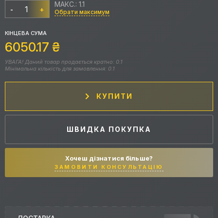
МАКС.: 1.1
-
+
Обрати максимум
КІНЦЕВА СУМА
6050.17
₴
УВАГА! Даний товар продається кратно: 0.1
Мінімальна кількість для замовлення: 0.1
КУПИТИ
ШВИДКА ПОКУПКА
Хочеш дізнатися більше?
ЗАМОВИТИ КОНСУЛЬТАЦІЮ