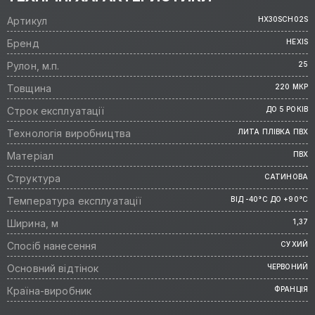
Артикул
HX30SCH02S
Бренд
HEXIS
Рулон, м.п.
25
Товщина
220 МКР
Строк експлуатації
ДО 5 РОКІВ
Технологія виробництва
ЛИТА ПЛІВКА ПВХ
Матеріал
ПВХ
Структура
САТИНОВА
Температура експлуатації
ВІД -40°C ДО +90°C
Ширина, м
1,37
Спосіб нанесення
СУХИЙ
Основний відтінок
ЧЕРВОНИЙ
Країна-виробник
ФРАНЦІЯ