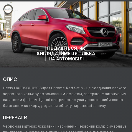
ПОДИВІТЬСЯ, ЯК
ВИГЛЯДАТИМЕ ЦЯ ПЛІВКА
НА АВТОМОБІЛІ
ОПИС
Hexis HX30SCH02S Super Chrome Red Satin - це поєднання палкого
червоного кольору з хромованим ефектом, завершене витонченим
сатиновим фінішем. Ця плівка привертає увагу своєю глибиною та
багатством кольору, додаючи об'єкту виразності та шику.
ПЕРЕВАГИ
Червоний відтінок: яскравий і насичений червоний колір символізує