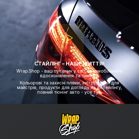
СТАЙЛІНГ – НАШЕ ЖИТТЯ!
Wrap.Shop - ваш путівник у світ автомобільного
вдосконалення та тюнінгу.
Кольорові та захисні плівки, інструменти для
майстрів, продукти для догляду та детейлінгу,
повний тюнінг авто - усе тут.