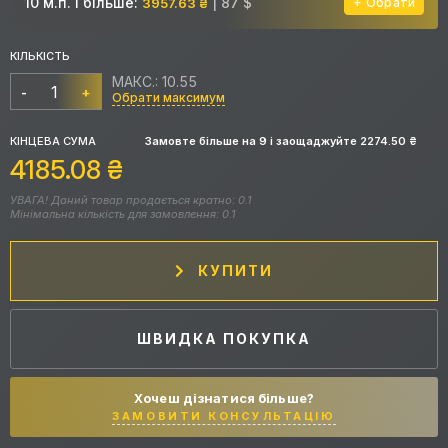
10 м.п. і більше:
| 87 $
3957.63 ₴
Обрати
КІЛЬКІСТЬ
МАКС.: 10.55
-
+
Обрати максимум
КІНЦЕВА СУМА
Замовте більше на
9
і заощаджуйте
2274.50
₴
4185.08
₴
УВАГА! Даний товар продається кратно: 0.1
Мінімальна кількість для замовлення: 0.1
КУПИТИ
ШВИДКА ПОКУПКА
Хочеш дізнатися більше?
ЗАМОВИТИ КОНСУЛЬТАЦІЮ