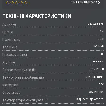
ЧИТАТИ ВІДГУКИ
ТЕХНІЧНІ ХАРАКТЕРИСТИКИ
Артикул
7100218378
Бренд
3M
Рулон, м.п.
22,8
Товщина
90 МКР
Protective Liner
НІ
Адгезія
ВИСОКА
Строк експлуатації
ДО 7 РОКІВ
Технологія виробництва
ЛИТИЙ ВІНІЛ
Матеріал
ПВХ
Структура
САТИНОВА
Температура експлуатації
ВІД -54°C ДО +107°C