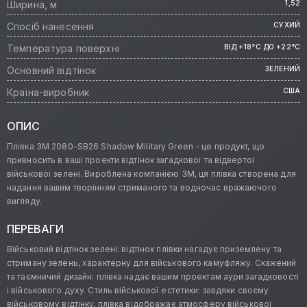
Ширина, м
1,52
Спосіб нанесення
СУХИЙ
Температура поверхні
ВІД +18°C ДО +22°C
Основний відтінок
ЗЕЛЕНИЙ
Країна-виробник
США
ОПИС
Плівка 3M 2080-SB26 Shadow Military Green - це продукт, що
привносить в ваші проекти відтінок загадкової та відвертої
військової зелені. Вироблена компанією 3M, ця плівка створена для
надання вашим творінням стриманого та водночас вражаючого
вигляду.
ПЕРЕВАГИ
Військовий відтінок зелені: відтінок плівки нагадує приземлену та
стриману зелень, характерну для військового камуфляжу. Скажений
та таємничий дизайн: плівка надає вашим проектам аури загадковості
і військового духу. Стиль військової естетики: завдяки своєму
військовому відтінку, плівка відображає атмосферу військової