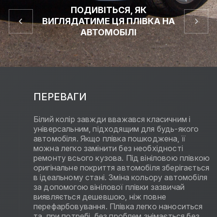
ПОДИВІТЬСЯ, ЯК
ВИГЛЯДАТИМЕ ЦЯ ПЛІВКА НА
АВТОМОБІЛІ
ПЕРЕВАГИ
Білий колір завжди вважався класичним і
універсальним, підходящим для будь-якого
автомобіля. Якщо плівка пошкоджена, її
можна легко замінити без необхідності
ремонту всього кузова. Під вініловою плівкою
оригінальне покриття автомобіля зберігається
в ідеальному стані. Зміна кольору автомобіля
за допомогою вінілової плівки зазвичай
виявляється дешевшою, ніж повне
перефарбовування. Плівка легко наноситься
та, при потребі, без проблем знімається без