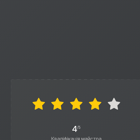
4
/5
Кваліфікація майстра