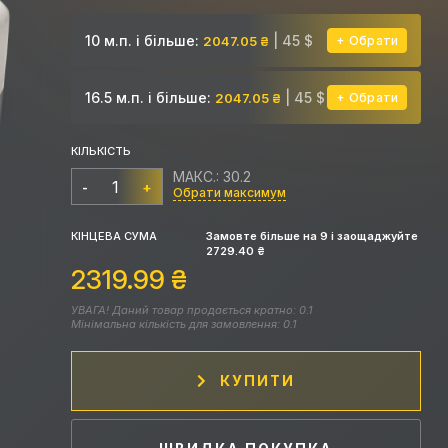
10 м.п. і більше:
| 45 $
2047.05 ₴
Обрати
16.5 м.п. і більше:
| 45 $
2047.05 ₴
Обрати
КІЛЬКІСТЬ
МАКС.: 30.2
-
+
Обрати максимум
КІНЦЕВА СУМА
Замовте більше на
9
і заощаджуйте
2729.40
₴
2319.99
₴
УВАГА! Даний товар продається кратно: 0.1
Мінімальна кількість для замовлення: 0.1
КУПИТИ