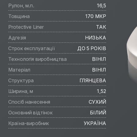
Рулон, м.п.
16,5
Товщина
170 МКР
Protective Liner
ТАК
Адгезія
НИЗЬКА
Строк експлуатації
ДО 5 РОКІВ
Технологія виробництва
ВІНІЛ
Матеріал
ВІНІЛ
Структура
ГЛЯНЦЕВА
Ширина, м
1,52
Спосіб нанесення
СУХИЙ
Основний відтінок
БІЛИЙ
Країна-виробник
УКРАЇНА