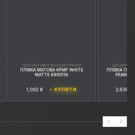
ДЕКОРАТИВНІ ВІНІЛОВІ ПЛІВКИ
ДЕКОРАТИВН
ПЛІВКА МАТОВА KPMF WHITE
ПЛІВКА ГЛЯН
MATTE K89011A
PEARL W
1,092 ₴
2,638 ₴
КУПИТИ