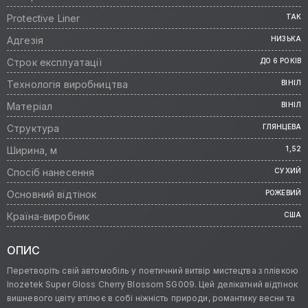
Protective Liner
ТАК
Адгезія
НИЗЬКА
Строк експлуатації
ДО 6 РОКІВ
Технологія виробництва
ВІНІЛ
Матеріал
ВІНІЛ
Структура
ГЛЯНЦЕВА
Ширина, м
1,52
Спосіб нанесення
СУХИЙ
Основний відтінок
РОЖЕВИЙ
Країна-виробник
США
ОПИС
Перетворіть свій автомобіль у поетичний витвір мистецтва з плівкою
Inozetek Super Gloss Cherry Blossom SG009. Цей делікатний відтінок
вишневого цвіту втілює в собі ніжність природи, романтику весни та