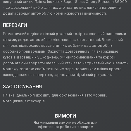
вишуканий стиль. Плівка Inozetek Super Gloss Cherry Blossom SG009
- це досконалий вибір для тих, хто прагне виділитися з натовпу та
додати своєму автомобілю нотки ніжності та вишуканості.
ПЕРЕВАГИ
Романтичний відтінок: ніжний рожевий колір, натхненний вишневими
квітами, додає автомобілю жіночності та елегантності. Вражаючий
глянець: підкреслює красу відтінку, роблячи ваш автомобіль
особливо привабливим. Захист та довговічність: плівка захищає
кузов від зовнішніх ушкоджень, УФ-випромінювання та корозії,
допомагаючи зберегти ідеальний стан авто на тривалий час. Легкість
монтажу: завдяки своїм технічним характеристикам плівка просто
накладається на поверхню, гарантуючи відмінний результат.
ЗАСТОСУВАННЯ
Плівка ідеально підходить для обклеювання автомобілів,
мотоциклів, аксесуарів.
ВИМОГИ
Які мінімальні вимоги необхідні для
ефективної роботи з товаром