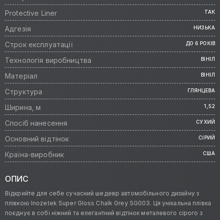
Protective Liner
ТАК
Адгезія
НИЗЬКА
Строк експлуатації
ДО 6 РОКІВ
Технологія виробництва
ВІНІЛ
Матеріал
ВІНІЛ
Структура
ГЛЯНЦЕВА
Ширина, м
1,52
Спосіб нанесення
СУХИЙ
Основний відтінок
СІРИЙ
Країна-виробник
США
ОПИС
Відкрийте для себе сучасний шедевр автомобільного дизайну з
плівкою Inozetek Super Gloss Chalk Grey SG003. Ця унікальна плівка
поєднує в собі ніжний та елегантний відтінок металевого сірого з