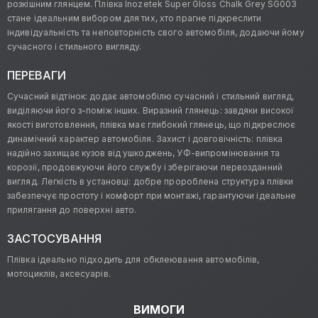
розкішним глянцем. Плівка Inozetek Super Gloss Chalk Grey SG003
стане ідеальним вибором для тих, хто прагне підкреслити
індивідуальність та неповторність свого автомобіля, додаючи йому
сучасного і стильного вигляду.
ПЕРЕВАГИ
Сучасний відтінок: додає автомобілю сучасний і стильний вигляд,
виділяючи його з-поміж інших. Виразний глянець: завдяки високої
якості виготовлення, плівка має глибокий глянець, що підкреслює
динамічний характер автомобіля. Захист і довговічність: плівка
надійно захищає кузов від ушкоджень, УФ-випромінювання та
корозії, продовжуючи його службу і зберігаючи первозданний
вигляд. Легкість в установці: добре пророблена структура плівки
забезпечує простоту і комфорт при монтажі, гарантуючи ідеальне
прилягання до поверхні авто.
ЗАСТОСУВАННЯ
Плівка ідеально підходить для обклеювання автомобілів,
мотоциклів, аксесуарів.
ВИМОГИ