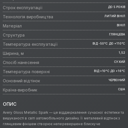
Строк експлуатації
ДО 5 РОКІВ
Технологія виробництва
ЛИТИЙ ВІНІЛ
Матеріал
ВІНІЛ
Структура
ГЛЯНЦЕВА
Температура експлуатації
ВІД -50°C ДО +110°C
Ширина, м
1,52
Спосіб нанесення
СУХИЙ
Температура поверхні
ВІД +10°C ДО +16°C
Основний відтінок
ЧЕРВОНИЙ
Країна-виробник
США
ОПИС
Avery Gloss Metallic Spark — це віддзеркалення сучасної естетики та
вишуканості в світі автомобільного дизайну. Її металевий відтінок з
глянцевим фінішем створює неперевершене блискуче