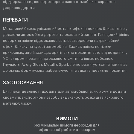
віддзеркалення, що перетворює ваш автомобіль в справжнє
дзеркало дороги.
ПЕРЕВАГИ
Металевий блиск: унікальний металік-ефект підсилює блиск плівки,
додаючи автомобілю дорогої та розкішний вигляд. Глянцевий фініш:
поверхня плівки відзеркалює світло, створюючи надзвичайний
ефект блиску на кузові автомобіля. Захист: плівка не тільки
прикрашає, але й захищає оригінальне покриття авто від подряпин,
УФ-випромінювання, дорожнього сміття та інших небезпек.
Гнучкість: Avery Gloss Metallic Spark легко розтягується та прилягає
до різних форм кузова, забезпечуючи гладке та ідеальне покриття.
ЗАСТОСУВАННЯ
Ця плівка ідеально підходить для автомобілістів, які хочуть додати
своєму транспортному засобу вишуканості, розкоші та яскравого
металік-блиску.
ВИМОГИ
Які мінімальні вимоги необхідні для
ефективної роботи з товаром