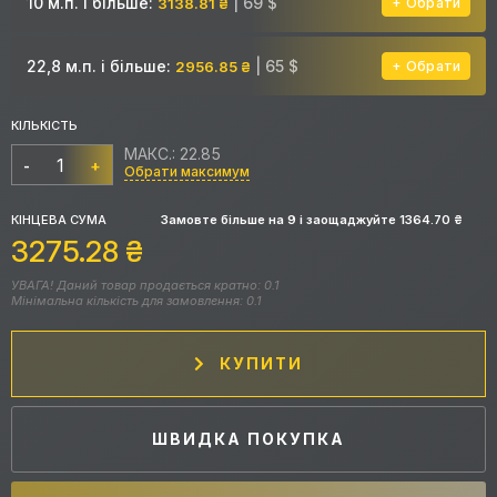
10 м.п. і більше:
| 69 $
3138.81 ₴
Обрати
22,8 м.п. і більше:
| 65 $
2956.85 ₴
Обрати
КІЛЬКІСТЬ
МАКС.: 22.85
-
+
Обрати максимум
КІНЦЕВА СУМА
Замовте більше на
9
і заощаджуйте
1364.70
₴
3275.28
₴
УВАГА! Даний товар продається кратно: 0.1
Мінімальна кількість для замовлення: 0.1
КУПИТИ
ШВИДКА ПОКУПКА