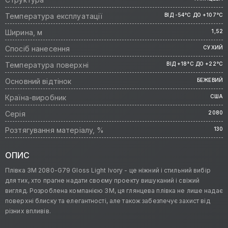
Температура експлуатації
ВІД -54°C ДО +107°C
Ширина, м
1,52
Спосіб нанесення
СУХИЙ
Температура поверхні
ВІД +18°C ДО +22°C
Основний відтінок
БЕЖЕВИЙ
Країна-виробник
США
Серія
2080
Розтягування матеріалу, %
130
ОПИС
Плівка 3M 2080-G79 Gloss Light Ivory - це ніжний і стильний вибір
для тих, хто прагне надати своєму проекту вишуканий і свіжий
вигляд. Розроблена компанією 3M, ця глянцева плівка не лише надає
поверхні блиску та елегантності, але також забезпечує захист від
різних впливів.