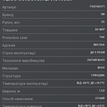
Артикул
7100140371
Бренд
3M
Рулон, м.п.
25
Товщина
90 МКР
Protective Liner
ТАК
Адгезія
ВИСОКА
Строк експлуатації
ДО 5 РОКІВ
Технологія виробництва
ЛИТИЙ ВІНІЛ
Матеріал
ВІНІЛ
Структура
ГЛЯНЦЕВА
Температура експлуатації
ВІД -60°C ДО +107°C
Ширина, м
1,52
Спосіб нанесення
СУХИЙ
Температура поверхні
ВІД +18°C ДО +22°C