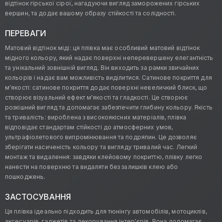
відтінок гірської сірої, нагадуючи вигляд заморожених гірських
вершин, та додає вашому образу стійкості та солідності.
ПЕРЕВАГИ
Матовий відтінок міді: ця плівка має особливий матовий відтінок
мідного кольору, який надає поверхні неперевершену елегантність
та унікальний зовнішній вигляд. Він виходить за рамки звичайних
кольорів і надає вам можливість виділитися. Сатинове покриття для
м'якості: сатинове покриття додає поверхні невеличкий блиск, що
створює візуальний ефект м'якості та гладкості. Це створює
розкішний вигляд та допомагає забезпечити глибину кольору. Якість
та тривалість: вироблена з високоякісних матеріалів, плівка
відповідає стандартам стійкості до атмосферних умов,
ультрафіолетового випромінювання та подряпин. Це дозволяє
зберігати насиченість кольору та вигляду тривалий час. Легкий
монтаж та видалення: завдяки клейовому покриттю, плівку легко
нанести на поверхню та видаляти без залишків клею або
пошкоджень.
ЗАСТОСУВАННЯ
Ця плівка ідеально підходить для тюнінгу автомобілів, мотоциклів,
аксесуарів, гаджетів та декорування інтер'єрів. Вона допомагає