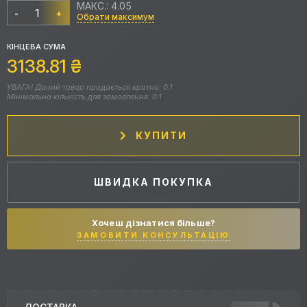
МАКС.: 4.05
-
+
Обрати максимум
КІНЦЕВА СУМА
3138.81
₴
УВАГА! Даний товар продається кратно: 0.1
Мінімальна кількість для замовлення: 0.1
КУПИТИ
ШВИДКА ПОКУПКА
Хочеш дізнатися більше?
ЗАМОВИТИ КОНСУЛЬТАЦІЮ