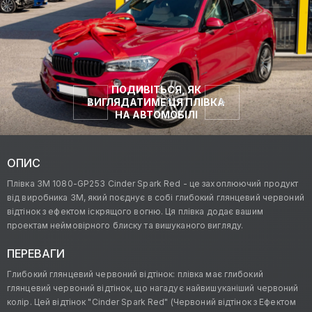
ПОДИВІТЬСЯ, ЯК
ВИГЛЯДАТИМЕ ЦЯ ПЛІВКА
НА АВТОМОБІЛІ
ОПИС
Плівка 3M 1080-GP253 Cinder Spark Red - це захоплюючий продукт
від виробника 3M, який поєднує в собі глибокий глянцевий червоний
відтінок з ефектом іскрящого вогню. Ця плівка додає вашим
проектам неймовірного блиску та вишуканого вигляду.
ПЕРЕВАГИ
Глибокий глянцевий червоний відтінок: плівка має глибокий
глянцевий червоний відтінок, що нагадує найвишуканіший червоний
колір. Цей відтінок "Cinder Spark Red" (Червоний відтінок з Ефектом