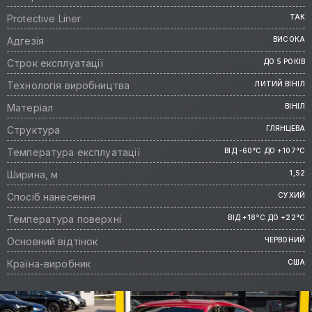
Protective Liner
ТАК
Адгезія
ВИСОКА
Строк експлуатації
ДО 5 РОКІВ
Технологія виробництва
ЛИТИЙ ВІНІЛ
Матеріал
ВІНІЛ
Структура
ГЛЯНЦЕВА
Температура експлуатації
ВІД -60°C ДО +107°C
Ширина, м
1,52
Спосіб нанесення
СУХИЙ
Температура поверхні
ВІД +18°C ДО +22°C
Основний відтінок
ЧЕРВОНИЙ
Країна-виробник
США