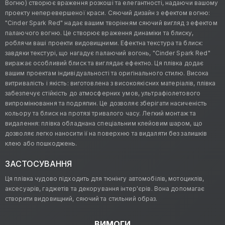
Вогню) створює враження розкоші та елегантності, надаючи вашому
проекту неперевершеної краси. Сяючий дизайн з ефектом вогню:
"Cinder Spark Red" надає вашим творінням сяючий вигляд з ефектом
палаючого вогню. Це створює враження динаміки та блиску,
роблячи ваші проекти видовищними. Ефектна текстура та блиск:
завдяки текстурі, що нагадує палаючий вогонь, "Cinder Spark Red"
виражає особливий блиск та виглядає ефектно. Ця плівка додає
вашим проектам індивідуальності та оригінального стилю. Висока
витривалість і якість: виготовлена з високоякісних матеріалів, плівка
забезпечує стійкість до атмосферних умов, ультрафіолетового
випромінювання та подряпин. Це дозволяє зберігати насиченість
кольору та блиск на протязі тривалого часу. Легкий монтаж та
видалення: плівка обладнана спеціальним клейовим шаром, що
дозволяє легко наносити її на поверхню та видаляти без залишків
клею або пошкоджень.
ЗАСТОСУВАННЯ
Ця плівка чудово підходить для тюнінгу автомобілів, мотоциклів,
аксесуарів, гаджетів та декорування інтер'єрів. Вона допомагає
створити видовищний, сяючий та стильний образ.
ВИМОГИ