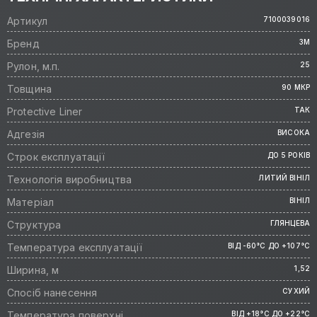
Артикул
7100039016
Бренд
3M
Рулон, м.п.
25
Товщина
90 МКР
Protective Liner
ТАК
Адгезія
ВИСОКА
Строк експлуатації
ДО 5 РОКІВ
Технологія виробництва
ЛИТИЙ ВІНІЛ
Матеріал
ВІНІЛ
Структура
ГЛЯНЦЕВА
Температура експлуатації
ВІД -60°C ДО +107°C
Ширина, м
1,52
Спосіб нанесення
СУХИЙ
Температура поверхні
ВІД +18°C ДО +22°C