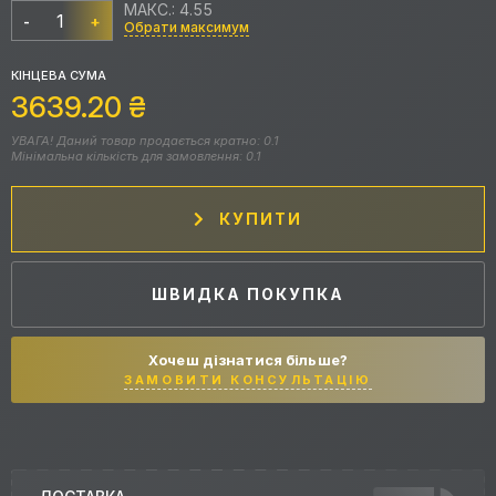
МАКС.: 4.55
-
+
Обрати максимум
КІНЦЕВА СУМА
3639.20
₴
УВАГА! Даний товар продається кратно: 0.1
Мінімальна кількість для замовлення: 0.1
КУПИТИ
ШВИДКА ПОКУПКА
Хочеш дізнатися більше?
ЗАМОВИТИ КОНСУЛЬТАЦІЮ