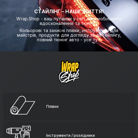
СТАЙЛІНГ – НАШЕ ЖИТТЯ!
Wrap.Shop - ваш путівник у світ автомобільного
вдосконалення та тюнінгу.
Кольорові та захисні плівки, інструменти для
майстрів, продукти для догляду та детейлінгу,
повний тюнінг авто - усе тут.
Плівки
Інструменти / розхідники