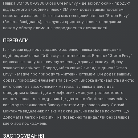
Плівка 3M 1080-G336 Gloss Green Envy - це захоплюючий продукт
від відомого виробника плівок 3M, який додає вашим проєктам
свіжості та жвавості. Ця плівка має глянцевий відтінок "Green Envy"
(Зелена Завіднасть), нагадуючи природну зелень та додаючи
вашому образу елементів природності та елегантності.
ПЕРЕВАГИ
Глянцевий відтінок з виразною зеленню: плівка має глянцевий
відтінок, який надає їй блиску та інтенсивності. Відтінок "Green Envy"
виражає яскраву та насичену зелень, додаючи вашому образу
жвавості та свіжості. Природний та свіжий вигляд: відтінок "Green
Envy" нагадує про природу та життєвий оптимізм. Він додає вашому
образу природніх елементів та свіжості. Висока витривалість і якість:
виготовлена з високоякісних матеріалів, плівка відповідає
стандартам стійкості до атмосферних умов, ультрафіолетового
випромінювання та подряпин. Це дозволяє зберігати насиченість
кольору та глянцевого блиску протягом тривалого часу. Легкий
монтаж та видалення: плівка має спеціальне клейове покриття, що
допомагає легко наносити її на поверхню та видаляти без залишків
клею або пошкоджень.
ЗАСТОСУВАННЯ