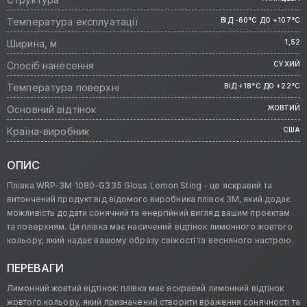
Температура експлуатації
ВІД -60°C ДО +107°C
Ширина, м
1,52
Спосіб нанесення
СУХИЙ
Температура поверхні
ВІД +18°C ДО +22°C
Основний відтінок
ЖОВТИЙ
Країна-виробник
США
ОПИС
Плівка WRP-3M 1080-G335 Gloss Lemon Sting - це яскравий та
витончений продукт від відомого виробника плівок 3M, який додає
можливість додати сонячний та енергійний вигляд вашим проєктам
та поверхням. Ця плівка має насичений відтінок лимонного жовтого
кольору, який надає вашому образу свіжості та весняного настрою.
ПЕРЕВАГИ
Лимонний жовтий відтінок: плівка має яскравий лимонний відтінок
жовтого кольору, який призначений створити враження сонячності та