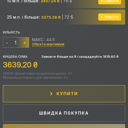
10 м.п. і більше:
| 76 $
3457.24 ₴
Обрати
25 м.п. і більше:
| 72 $
3275.28 ₴
Обрати
КІЛЬКІСТЬ
МАКС.: 44.5
-
+
Обрати максимум
КІНЦЕВА СУМА
Замовте більше на
9
і заощаджуйте
1819.60
₴
3639.20
₴
УВАГА! Даний товар продається кратно: 0.1
Мінімальна кількість для замовлення: 0.1
КУПИТИ
ШВИДКА ПОКУПКА