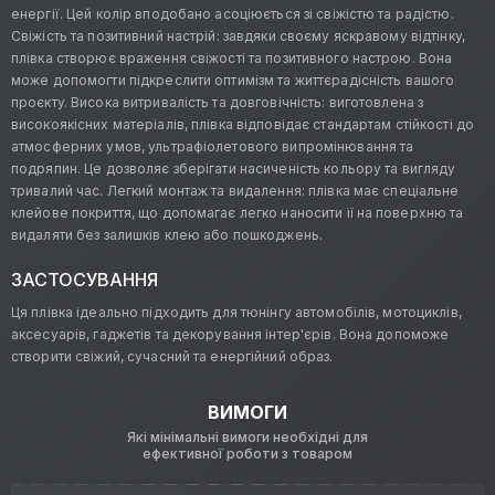
енергії. Цей колір вподобано асоціюється зі свіжістю та радістю.
Свіжість та позитивний настрій: завдяки своєму яскравому відтінку,
плівка створює враження свіжості та позитивного настрою. Вона
може допомогти підкреслити оптимізм та життєрадісність вашого
проєкту. Висока витривалість та довговічність: виготовлена з
високоякісних матеріалів, плівка відповідає стандартам стійкості до
атмосферних умов, ультрафіолетового випромінювання та
подряпин. Це дозволяє зберігати насиченість кольору та вигляду
тривалий час. Легкий монтаж та видалення: плівка має спеціальне
клейове покриття, що допомагає легко наносити її на поверхню та
видаляти без залишків клею або пошкоджень.
ЗАСТОСУВАННЯ
Ця плівка ідеально підходить для тюнінгу автомобілів, мотоциклів,
аксесуарів, гаджетів та декорування інтер'єрів. Вона допоможе
створити свіжий, сучасний та енергійний образ.
ВИМОГИ
Які мінімальні вимоги необхідні для
ефективної роботи з товаром