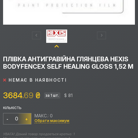
ПЛІВКА АНТИГРАВІЙНА ГЛЯНЦЕВА HEXIS
BODYFENCEX SELF HEALING GLOSS 1,52 М
НЕМАЄ В НАЯВНОСТІ
3684
.69
₴
$ 81
за 1 шт.
КІЛЬКІСТЬ
МАКС.: 0
-
+
Обрати максимум
УВАГА! Даний товар продається кратно: 1