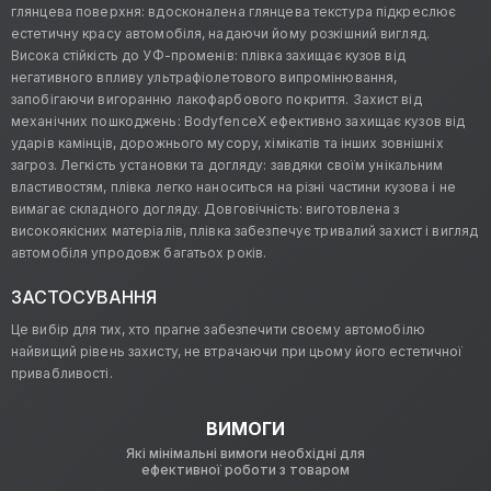
глянцева поверхня: вдосконалена глянцева текстура підкреслює
естетичну красу автомобіля, надаючи йому розкішний вигляд.
Висока стійкість до УФ-променів: плівка захищає кузов від
негативного впливу ультрафіолетового випромінювання,
запобігаючи вигоранню лакофарбового покриття. Захист від
механічних пошкоджень: BodyfenceX ефективно захищає кузов від
ударів камінців, дорожнього мусору, хімікатів та інших зовнішніх
загроз. Легкість установки та догляду: завдяки своїм унікальним
властивостям, плівка легко наноситься на різні частини кузова і не
вимагає складного догляду. Довговічність: виготовлена з
високоякісних матеріалів, плівка забезпечує тривалий захист і вигляд
автомобіля упродовж багатьох років.
ЗАСТОСУВАННЯ
Це вибір для тих, хто прагне забезпечити своєму автомобілю
найвищий рівень захисту, не втрачаючи при цьому його естетичної
привабливості.
ВИМОГИ
Які мінімальні вимоги необхідні для
ефективної роботи з товаром