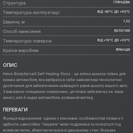
Структура
ГЛЯНЦЕВА
Температура експлуатації
ВІД -40°C ДО +90°C
Ширина, м
1,52
Спосіб нанесення
ВОЛОГИЙ
Температура поверхні
ВІД +15°C ДО +35°C
Країна-виробник
ФРАНЦІЯ
ОПИС
Hexis BodyfenceX Self Healing Gloss - це елітна захисна плівка для
кузова автомобіля, яка ввібрала в себе найновітніші технологічні
досягнення для забезпечення найвищого рівня захисту вашого авто.
З виразною глянцевою поверхнею, ця плівка забезпечує не лише
захист, але й надає автомобілю розкішний вигляд.
ПЕРЕВАГИ
Функція відновлення: однією з ключових особливостей плівки є її
здібність самостійно "лікувати" мілкі подряпини та потертості під
впливом тепла, зберігаючи кузов в ідеальному стані. Яскрава