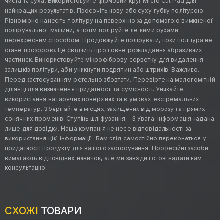
чиста та суха. Використовуйте фірмовий круг Micro Cut Pad для
найкращих результатів. Просочіть нову або суху губку політурою.
Рівномірно нанесіть політуру на поверхню за допомогою вимкненої
полірувальної машини, а потім поліруйте легкими рухами
перехресним способом. Продовжуйте полірувати, поки політура не
стане прозорою. Це свідчить про повне розкладання абразивних
частинок. Використовуйте мікрофіброву серветку для видалення
залишків політури, аби уникнути подряпин або штрихів. Важливо.
Перед застосуванням ретельно збовтати. Перевірте на малопомітній
ділянці для визначення придатності та сумісності. Уникайте
використання на гарячих поверхнях та в умовах екстремальних
температур. Зберігайте в місцях, захищених від морозу та прямих
сонячних променів. Ступінь шліфування - 3 Увага: інформація надана
лише для довідки. Наша компанія не несе відповідальності за
використання цієї інформації. Вам слід самостійно переконатися у
придатності продукту для вашого застосування. Професійні засоби
вимагають відповідних навичок, але ми завжди готові надати вам
консультацію.
СХОЖІ
ТОВАРИ