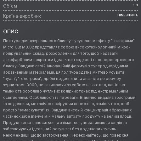
Об'єм
1 Л
Країна-виробник
НІМЕЧЧИНА
ОПИС
Політура для дзеркального блиску з усуненням ефекту "голограми"
Micro Cut M3.02 представляє собою високотехнологічний мікро-
полірувальний склад, розроблений для того, щоб надавати
лакофарбовим покриттям ідеальної гладкості та неперевершеного
блиску. Завдяки своїй інноваційній формулі з супероднорідними
абразивними матеріалами, ця політура здатна миттєво усувати
"вуалі", "голограми", дрібні подряпини та аншліфи до розміру
зернистості 3000, не залишаючи за собою ніяких вад, навіть на
темних та особливо чутливих колірних тонах під екстремальним
освітленням. Особливості та переваги: Відмінно видаляє голограми
та подряпини, механічно поліруючи поверхню, замість того, щоб
просто "замаскувати" їх. Завдяки високій концентрації абразивних
частинок забезпечує мінімальну витрату продукту на великі площі.
Продукт легко наноситься та знімається, не залишаючи слідів та
забезпечуючи ідеальний результат без додаткових зусиль.
Рекомендації щодо застосування: Переконайтесь, що поверхня