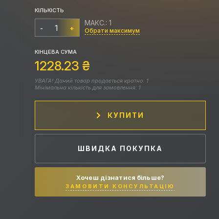
КІЛЬКІСТЬ
МАКС.: 1
-
+
Обрати максимум
КІНЦЕВА СУМА
1228.23
₴
УВАГА! Даний товар продається кратно: 1
Мінімальна кількість для замовлення: 1
КУПИТИ
ШВИДКА ПОКУПКА
Хочеш дізнатися більше?
ЗАМОВИТИ КОНСУЛЬТАЦІЮ