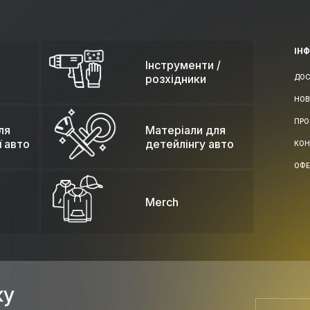
ІН
Інструменти /
розхідники
ДОС
НОВ
ПРО
ля
Матеріали для
ї авто
детейлінгу авто
КОН
ОФЕ
Merch
ку