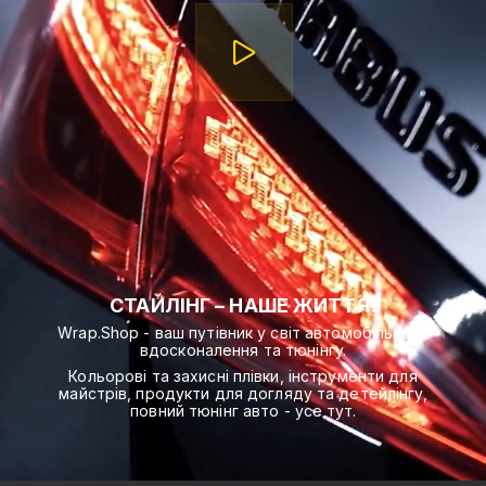
СТАЙЛІНГ – НАШЕ ЖИТТЯ!
Wrap.Shop - ваш путівник у світ автомобільного
вдосконалення та тюнінгу.
Кольорові та захисні плівки, інструменти для
майстрів, продукти для догляду та детейлінгу,
повний тюнінг авто - усе тут.