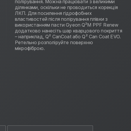
полірування. Можна працювати з великими
ділянками, оскільки не проводиться корекція
ЛКП. Для посилення гідрофобних
властивостей після полірування плівки з
використанням пасти Gyeon Q²M PPF Renew
додатково нанесіть шар кварцового покриття
– наприклад, Q² CanCoat або Q² Can Coat EVO.
Ретельно розполіруйте поверхню
мікрофіброю.