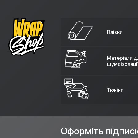
Плівки
Матеріали д
шумоізоляці
Тюнінг
Оформіть підпис