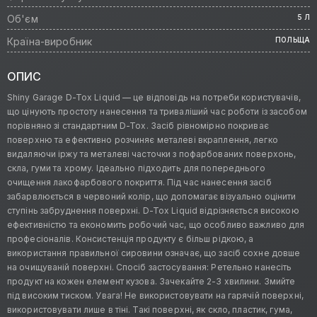
Об'єм
5 Л
Країна-виробник
ПОЛЬЩА
ОПИС
Shiny Garage D-Tox Liquid — це відповідь на потреби користувачів,
що цінують простоту нанесення та триваліший час роботи із засобом
порівняно зі стандартним D-Tox. Засіб рівномірно покриває
поверхню та ефективно розчиняє металеві вкраплення, легко
видаляючи іржу та металеві часточки з пофарбованих поверхонь,
скла, гуми та хрому. Ідеально підходить для попереднього
очищення лакофарбового покриття. Під час нанесення засіб
забарвлюється в червоний колір, що допомагає візуально оцінити
ступінь забруднення поверхні. D-Tox Liquid відрізняється високою
ефективністю та економить робочий час, що особливо важливо для
професіоналів. Консистенція продукту є більш рідкою, а
використання правильної сировини означає, що засіб сохне довше
на очищуваній поверхні. Спосіб застосування: Ретельно нанесіть
продукт на кожен елемент кузова. Зачекайте 2-3 хвилини. Змийте
під високим тиском. Увага! Не використовувати на гарячій поверхні,
використовувати лише в тіні. Такі поверхні, як скло, пластик, гума,