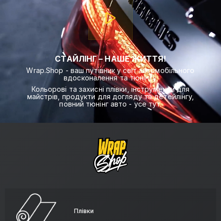
СТАЙЛІНГ – НАШЕ ЖИТТЯ!
Wrap.Shop - ваш путівник у світ автомобільного
вдосконалення та тюнінгу.
Кольорові та захисні плівки, інструменти для
майстрів, продукти для догляду та детейлінгу,
повний тюнінг авто - усе тут.
Плівки