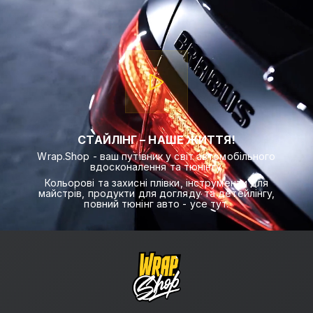
СТАЙЛІНГ – НАШЕ ЖИТТЯ!
Wrap.Shop - ваш путівник у світ автомобільного
вдосконалення та тюнінгу.
Кольорові та захисні плівки, інструменти для
майстрів, продукти для догляду та детейлінгу,
повний тюнінг авто - усе тут.