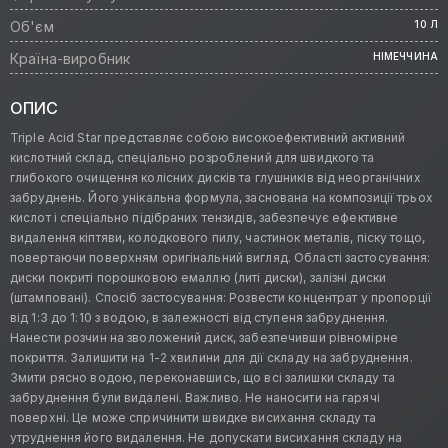
Об'єм
10 Л
Країна-виробник
НІМЕЧЧИНА
ОПИС
Triple Acid Star представляє собою високоефективний активний
кислотний склад, спеціально розроблений для швидкого та
глибокого очищення колісних дисків та глушників від неорганічних
забруднень. Його унікальна формула, заснована на композиції трьох
кислот і спеціально підібраних тензидів, забезпечує ефективне
видалення кіптяви, колодкового пилу, частинок металів, піску тощо,
повертаючи поверхням оригінальний вигляд. Області застосування:
диски покриті порошковою емаллю (литі диски), залізні диски
(штамповані). Спосіб застосування: Розвести концентрат у пропорції
від 1:3 до 1:10 з водою, в залежності від ступеня забруднення.
Нанести розчин на зволожений диск, забезпечивши рівномірне
покриття. Залишити на 1-2 хвилини для дії складу на забруднення.
Змити рясно водою, переконавшись, що всі залишки складу та
забруднення були видалені. Важливо. Не наносити на гарячі
поверхні. Це може спричинити швидке висихання складу та
утруднення його видалення. Не допускати висихання складу на