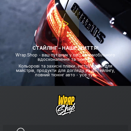
СТАЙЛІНГ – НАШЕ ЖИТТЯ!
Wrap.Shop - ваш путівник у світ автомобільного
вдосконалення та тюнінгу.
Кольорові та захисні плівки, інструменти для
майстрів, продукти для догляду та детейлінгу,
повний тюнінг авто - усе тут.