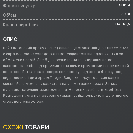
Форма випуску
СПРЕЙ
Об'єм
0,5 Л
Країна-виробник
ПОЛЬЩА
ОПИС
Цей лімітований продукт, спеціально підготовлений для Ultraсе 2023,
є справжньою насолодою для колекціонерів випадкових пляшок і
обмежених серій. Засіб для розпилення та витирання легко
наноситься навіть під прямими сонячними променями та при високій
вологості. Він залишає поверхню чистою, гладкою та блискучою,
видаляючи сліди жорсткої води. Завдяки відсутності силікону в
складі, його можна використовувати в малярних цехах. Запах:
мигдаль. Інструкція із застосування: Нанесіть засіб на мікрофібру.
Розподіліть його по поверхні елементів. Відполіруйте іншою чистою
стороною мікрофібри.
СХОЖІ
ТОВАРИ