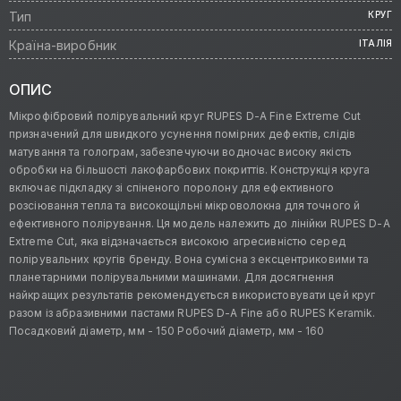
Тип
КРУГ
Країна-виробник
ІТАЛІЯ
ОПИС
Мікрофібровий полірувальний круг RUPES D-A Fine Extreme Cut
призначений для швидкого усунення помірних дефектів, слідів
матування та голограм, забезпечуючи водночас високу якість
обробки на більшості лакофарбових покриттів. Конструкція круга
включає підкладку зі спіненого поролону для ефективного
розсіювання тепла та високощільні мікроволокна для точного й
ефективного полірування. Ця модель належить до лінійки RUPES D-A
Extreme Cut, яка відзначається високою агресивністю серед
полірувальних кругів бренду. Вона сумісна з ексцентриковими та
планетарними полірувальними машинами. Для досягнення
найкращих результатів рекомендується використовувати цей круг
разом із абразивними пастами RUPES D-A Fine або RUPES Keramik.
Посадковий діаметр, мм - 150 Робочий діаметр, мм - 160